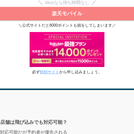
Webなら待ち時間なし
楽天モバイル
＼公式サイトだと
8000ポイントも損をしてしまいます
／
必ず
特別サイト
から申し込みましょう。
の店舗は飛び込みでも対応可能？
対応可能だが予約者が優先される