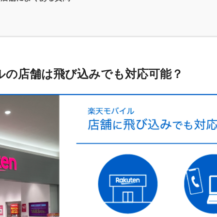
ルの店舗は飛び込みでも対応可能？