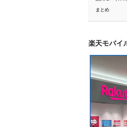
まとめ
楽天モバイ