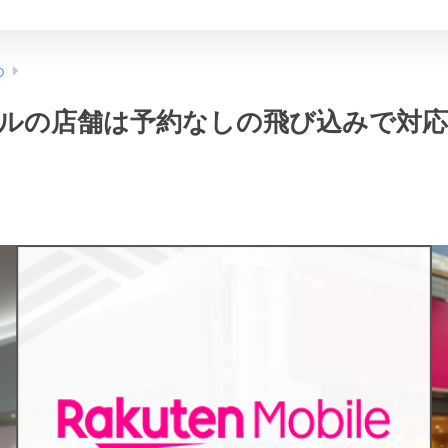
め
ルの店舗は予約なしの飛び込みで対