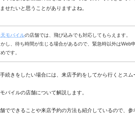
ませたいと思うことがありますよね。
楽天モバイル
の店舗では、飛び込みでも対応してもらえます。
しかし、待ち時間が生じる場合があるので、緊急時以外はWeb
すめです。
手続きをしたい場合には、来店予約をしてから行くとスム
モバイルの店舗について解説します。
舗でできることや来店予約の方法も紹介しているので、参