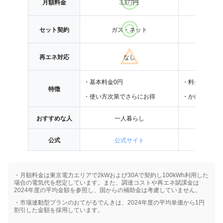
月額料金
3,377円
3
セット
契約
ガス・ネット
ガス
再エネ対応
なし
・基本料金0円
・料金が一定
特徴
・使い方次第でさらにお得
・かけつけサ
おすすめな人
一人暮らし
サポート
公式
公式サイト
公
・月額料金は東京電力エリアで2kWおよび30Aで契約し100kWh利用した
場合の電気代を想定しています。また、調達コストや再エネ賦課金は
2024年度の平均金額を参照し、国からの補助金は考慮していません。
・市場連動型プランのおてがるでんきは、2024年度の平均単価から1円
割引した金額を採用しています。