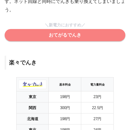
す。ネット回線と同時にでんきも乗り換えてしまいましょ
う。
＼新電力におすすめ／
おてがるでんき
楽々でんき
基本料金
電力量料金
東京
198円
23円
関西
300円
22.5円
北海道
198円
27円
東北
198円
24円